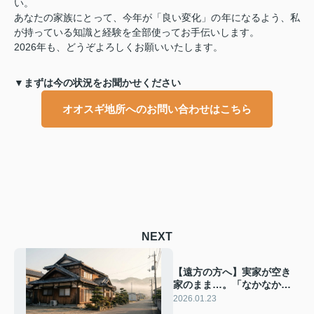
い。
あなたの家族にとって、今年が「良い変化」の年になるよう、私
が持っている知識と経験を全部使ってお手伝いします。
2026年も、どうぞよろしくお願いいたします。
▼まずは今の状況をお聞かせください
オオスギ地所へのお問い合わせはこちら
NEXT
【遠方の方へ】実家が空き
家のまま…。「なかなか帰
れない」あなたのための、
2026.01.23
廿日市・大竹・阿品エリア