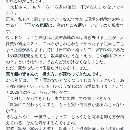
かれるのがこれです。
「大杉さん、もうそろそろ家の値段、下がるんじゃないです
か？」
正直、私もそう願いたいところなんですが…現場の感覚でお答え
すると、
「下がる気配は、今のところ薄い」
というのが現実で
す。
ウッドショックと呼ばれた資材高騰の嵐は過ぎ去りましたが、人
件費や物流コスト、これらがじわじわと上がったまま定着してし
まった感があります。特に廿日市の平地エリア、宮内や串戸あた
りの新築建売を見ても、数年前のような「えっ、この価格でいい
の？」という物件は、ほとんど見かけなくなりました。
ただ、変わったのは価格だけじゃありません。
買う側の皆さんの「構え方」が変わってきたんです。
2〜3年前は、「早く買わないとなくなってしまう！」という、あ
る種の熱狂というか、焦りのようなものが市場にありました。で
も2026年の今は、もっと静かです。
「金利も上がってきたし、本当に無理して今買うべきか？」
「新築にこだわらなくても、もっと賢い選択肢があるんじゃない
か？」
そんなふうに、一度立ち止まって、じっくりと電卓を叩く方が増
えている。そんな気がするんですよね。
実際、私がご案内する際も、以前より「資金計画」や「将来の修