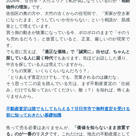
2026年、廿日市・大竹エリアで私が気になっているのが
「相続
物件の増加」
です。
佐伯区の奥の方や、大竹の古くからの住宅街で、「実家が空き家
になったまま、どうしていいか分からない」という相談が、肌感
覚として増えています。
買う側の動きが慎重になっている今、ボロボロのままで「そのう
ち売れるだろう」と放置していると、正直、厳しいのが現実で
す。
でも逆に言えば、
「適正な価格」で「誠実に」出せば、ちゃんと
探している人に届く時代
でもあります。先ほどお話しした通り、
中古を探している人は増えていますから。
「うちの実家、いくらくらいなんだろう？」
「とりあえず査定だけでも…でも、営業されるのは嫌だな」
そう思って二の足を踏んでいる方は、まず不動産査定の「仕組
み」だけでも知っておいてください。敵（？）を知れば、怖くあ
りませんから。
不動産査定は誰でもしてもらえる？廿日市市で無料査定を受ける
前に知っておきたい基礎知識
焦って売る必要はありませんが、
「価値を知らないまま放置す
る」のが一番のリスク
です。これだけは、地元の不動産屋として