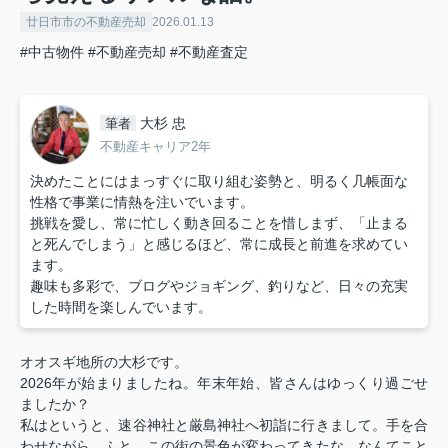
廿日市市の不動産売却
2026.01.13
#中古物件
#不動産売却
#不動産査定
大杉 忠
筆者
不動産キャリア2年
決めたことにはまっすぐに取り組む姿勢と、明るく几帳面な
性格で事業に情熱を注いでいます。
挑戦を愛し、常に忙しく動き回ることを惜しまず、「止まる
と死んでしまう」と感じるほど、常に成長と前進を求めてい
ます。
趣味も多彩で、ブログやジョギング、釣りなど、日々の充実
した時間を楽しんでいます。
オオスギ地所の大杉です。
2026年が始まりましたね。年末年始、皆さんはゆっくり過ごせ
ましたか？
私はというと、速谷神社と厳島神社へ初詣に行きまして。手を合
わせながら、ふと、この街の景色が変わってきたな…なんてこと