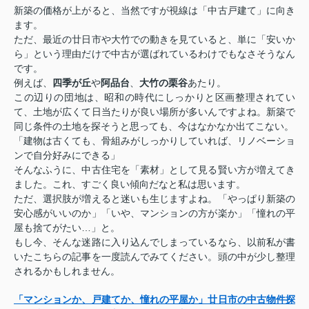
新築の価格が上がると、当然ですが視線は「中古戸建て」に向き
ます。
ただ、最近の廿日市や大竹での動きを見ていると、単に「安いか
ら」という理由だけで中古が選ばれているわけでもなさそうなん
です。
例えば、
四季が丘
や
阿品台
、
大竹の栗谷
あたり。
この辺りの団地は、昭和の時代にしっかりと区画整理されてい
て、土地が広くて日当たりが良い場所が多いんですよね。新築で
同じ条件の土地を探そうと思っても、今はなかなか出てこない。
「建物は古くても、骨組みがしっかりしていれば、リノベーショ
ンで自分好みにできる」
そんなふうに、中古住宅を「素材」として見る賢い方が増えてき
ました。これ、すごく良い傾向だなと私は思います。
ただ、選択肢が増えると迷いも生じますよね。「やっぱり新築の
安心感がいいのか」「いや、マンションの方が楽か」「憧れの平
屋も捨てがたい…」と。
もし今、そんな迷路に入り込んでしまっているなら、以前私が書
いたこちらの記事を一度読んでみてください。頭の中が少し整理
されるかもしれません。
「マンションか、戸建てか、憧れの平屋か」廿日市の中古物件探