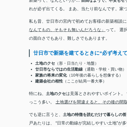
新築って、なんというか…
自由なようで、不安もセ
れが必ず出てくる。 まあ、当たり前なんです。家づ
私も昔、廿日市の宮内で初めてお客様の新築相談に
なんてもの、そもそも無いんだろうな」
って。 選
の面白さでもあり、難しさでもあります。
廿日市で新築を建てるときに“必ず考えて
土地のクセ
（形・日当たり・地盤）
廿日市ならではの生活動線
（通勤・学校・買い物）
家族の将来の変化
（10年後の暮らしを想像する）
建築会社の相性
（ここが結局一番大事）
特にね、
は見落とされやすいポイント。
土地のクセ
っこう多い。
土地選びを間違えると、その後の間取
でも逆に言うと、
土地の特徴を読むだけで暮らしの答
戸あたりは、 “日常の動線が完結しやすい土地”が