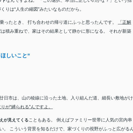
なんですよね。 「この選択、本当に正しいのかな？」という揺
ット
くりは“人生の縮図”みたいなものだから。
乗ったとき、 打ち合わせの帰り道にふっと思ったんです。
「正解
択は積み重ねで、家はその結果として静かに形になる。 それが新築
ほしいこと”
 廿日市は、山の稜線に沿った土地、入り組んだ道、細長い敷地がけ
りが“縛られる”んですよ。
こともある。 例えばファミリー世帯に人気の宮内串
えが見えてくる
多い。 こういう背景を知るだけで、家づくりの視野がふっと広がる