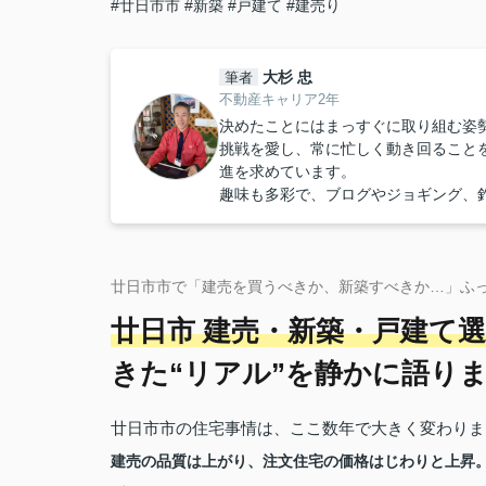
#廿日市市
#新築
#戸建て
#建売り
大杉 忠
筆者
不動産キャリア2年
決めたことにはまっすぐに取り組む姿
挑戦を愛し、常に忙しく動き回ること
進を求めています。
趣味も多彩で、ブログやジョギング、
廿日市市で「建売を買うべきか、新築すべきか…」ふ
廿日市 建売・新築・戸建て
きた“リアル”を静かに語り
廿日市市の住宅事情は、ここ数年で大きく変わりま
建売の品質は上がり、注文住宅の価格はじわりと上昇