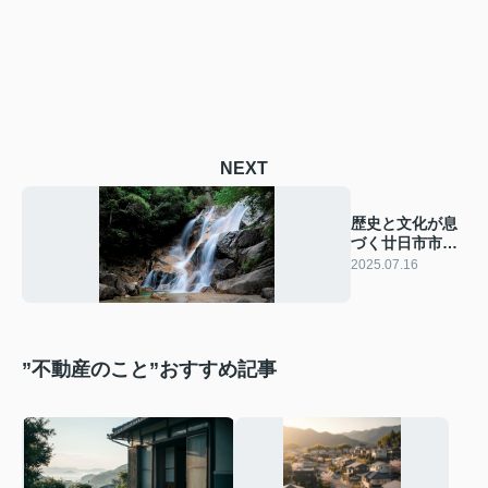
NEXT
歴史と文化が息
づく廿日市市の
魅力
2025.07.16
”不動産のこと”おすすめ記事