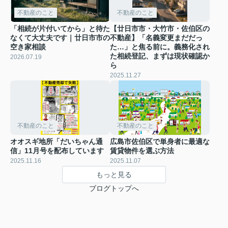
不動産のこと
不動産のこと
「相続が片付いてから」と待た
【廿日市市・大竹市・佐伯区の
なくて大丈夫です｜廿日市市の
不動産】「名義変更まだだっ
空き家相談
た…」と焦る前に。義務化され
た相続登記、まずは現状確認か
2026.07.19
ら
2025.11.27
不動産のこと
不動産のこと
オオスギ地所「だいちゃん通
広島市佐伯区で単身者に最適な
信」11月号を配布しています
賃貸物件を選ぶ方法
2025.11.16
2025.11.07
もっと見る
ブログトップへ