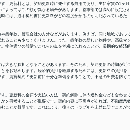
です。更新料とは、契約更新時に発生する費用であり、主に家賃の1ヶ月
件によってはこの額が異なる場合があります。都市部では高めに設定さ
約時には、必ず契約書に更新料がどの程度かかるのか明記されているた
地や築年数、管理会社の方針などがあります。例えば、同じ地域であっ
変わることも少なくありません。また、築年数の新しい物件や、高級マ
す。物件選びの段階でこれらの点を考慮に入れることが、長期的な経済
ては大きな負担となることがあります。そのため、契約更新の時期が近
ことをお勧めします。経済的負担を軽減するためには、更新料の負担を
です。賃貸契約の更新前に十分な準備をすることで、不意の出費を防ぐ
です。更新料の金額や支払い方法、契約解除に伴う違約金なども合わせ
うかを再考することが重要です。契約内容に不明点があれば、不動産業
進むことが賢明です。これにより、後々のトラブルを未然に防ぐことが