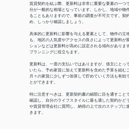
賃貸契約を結ぶ際、更新料は非常に重要な要素の一つ
分が一般的な相場となっています。しかし、地域や物
ることもありますので、事前の調査が不可欠です。契
め、しっかり確認しましょう。
具体的に更新料に影響を与える要素として、物件の立
も、地区の人気度やアクセスの良さによって更新料が
ションなどは更新料が高めに設定される傾向がありま
プランニングに役立ちます。
更新料は、一度の支払いではありますが、借主にとっ
いたら、予め家賃に加えて更新料を含めた予算を組む
月々の家賃に少しずつ加算して貯めていく方法も有効
とができます。
特に注意すべきは、更新契約書の細部に目を通すこと
確認し、自分のライフスタイルに最も適した契約かど
や賃貸管理会社に質問し、納得の上で次のステップに
きます。