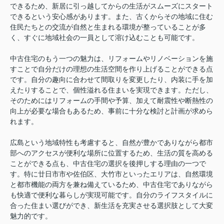
できるため、新居に引っ越してからの生活がスムーズにスタート
できるという安心感があります。また、古くからその地域に住む
住民たちとの交流が自然と生まれる環境が整っていることが多
く、すぐに地域社会の一員として溶け込むことも可能です。
中古住宅のもう一つの魅力は、リフォームやリノベーションを施
すことで自分だけの理想の生活空間を作り上げることができる点
です。自分の趣向に合わせて間取りを変更したり、内装に手を加
えたりすることで、個性溢れる住まいを実現できます。ただし、
そのためにはリフォームの手間や予算、加えて耐震性や断熱性の
向上が必要な場合もあるため、事前に十分な検討と計画が求めら
れます。
広島という地域特性も考慮すると、自然が豊かでありながら都市
部へのアクセスが便利な場所に位置するため、生活の質を高める
ことができる点も、中古住宅の選択を後押しする理由の一つで
す。特に廿日市市や佐伯区、大竹市といったエリアは、自然環境
と都市機能の両方を兼ね備えているため、中古住宅でありながら
も快適で便利な暮らしが実現可能です。自分のライフスタイルに
合った住まい選びができ、新生活を充実させる選択肢として大変
魅力的です。