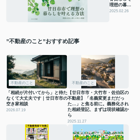
理想の暮ら
しを叶える
2025.02.26
方法
”不動産のこと”おすすめ記事
不動産のこと
不動産のこと
「相続が片付いてから」と待た
【廿日市市・大竹市・佐伯区の
なくて大丈夫です｜廿日市市の
不動産】「名義変更まだだっ
空き家相談
た…」と焦る前に。義務化され
た相続登記、まずは現状確認か
2026.07.19
ら
2025.11.27