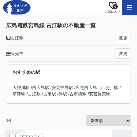
0
お気に入り
広島電鉄宮島線 古江駅の不動産一覧
古江駅
変更
販売中
変更
おすすめの駅
天神川駅
/
西広島駅
/
安芸中野駅
/
広電西広島（己斐）駅
/
草津駅
/
古江駅
/
古市駅
/
伴駅
/
古市橋駅
/
安芸長束駅
1
件
中古マンション