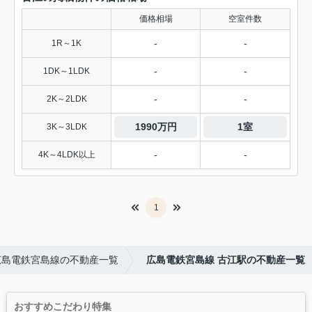
価格相場
空室件数
-
-
1R～1K
-
-
1DK～1LDK
-
-
2K～2LDK
1990万円
1室
3K～3LDK
-
-
4K～4LDK以上
1
広島電鉄宮島線の不動産一覧
広島電鉄宮島線 古江駅の不動産一覧
おすすめこだわり特集