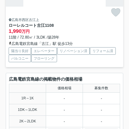
広島市西区古江上
ローレルコート古江
1108
1,990
万円
11階 / 72.80㎡ / 3LDK /築28年
広島電鉄宮島線「古江」駅 徒歩13分
陽当り良好
エレベーター
リノベーション済
リフォーム済
バルコニー
フローリング
広島電鉄宮島線の掲載物件の価格相場
価格相場
募集件数
-
-
1R～1K
-
-
1DK～1LDK
-
-
2K～2LDK