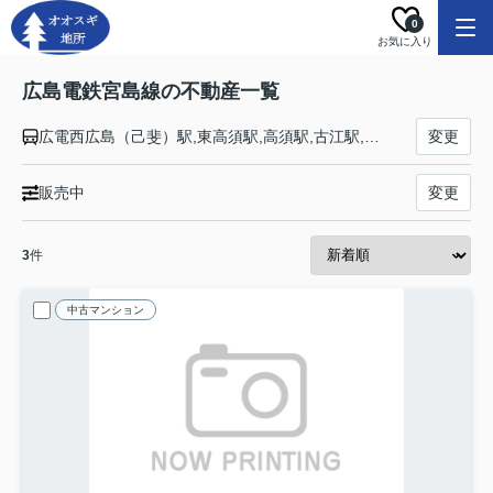
0
お気に入り
広島電鉄宮島線の不動産一覧
広電西広島（己斐）駅,東高須駅,高須駅,古江駅,草津駅,草津南駅,商工センター入口駅,井口駅,修大協創中高前駅,五日市駅,佐伯区役所前駅,楽々園駅,山陽女学園前駅,広電廿日市駅,廿日市市役所前平良駅,宮内駅,ＪＡ広島病院前駅,地御前駅,阿品東駅,広電阿品駅,宮島ボートレース場駅,広電宮島口駅
変更
販売中
変更
3
件
中古マンション