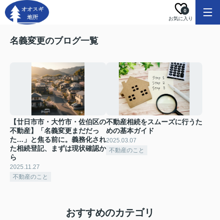
0
お気に入り
名義変更のブログ一覧
【廿日市市・大竹市・佐伯区の
不動産相続をスムーズに行うた
不動産】「名義変更まだだっ
めの基本ガイド
た…」と焦る前に。義務化され
2025.03.07
た相続登記、まずは現状確認か
不動産のこと
ら
2025.11.27
不動産のこと
おすすめのカテゴリ