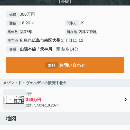
【外観】
350万円
価格
18.20㎡
1K
面積
間取り
築37年
2階/7階建
築年数
所在階
広島県
広島市南区
大州
２丁目11-12
所在地
山陽本線
「
天神川
」駅 徒歩14分
交通
お問い合わせ
無料
メゾン・ド・ヴェルディの販売中物件
2階
350万円
2階 / 5.50坪(18.20㎡)
地図