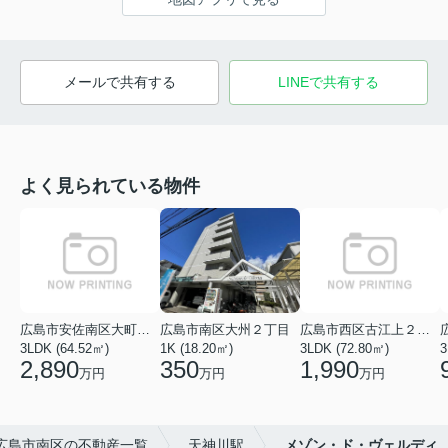
メールで共有する
LINEで共有する
よく見られている物件
広島市安佐南区大町東１丁目
広島市南区大州２丁目
広島市西区古江上２丁目
3LDK (64.52㎡)
1K (18.20㎡)
3LDK (72.80㎡)
3
2,890
350
1,990
万円
万円
万円
広島市南区の不動産一覧
天神川駅
メゾン・ド・ヴェルディ